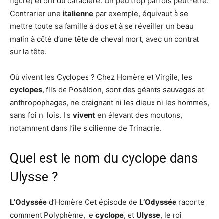
figuré) et ont du caractère. Un peu trop parfois peut-être.
Contrarier une
italienne
par exemple, équivaut à se
mettre toute sa famille à dos et à se réveiller un beau
matin à côté d’une tête de cheval mort, avec un contrat
sur la tête.
Où vivent les Cyclopes ? Chez Homère et Virgile, les
cyclopes
, fils de Poséidon, sont des géants sauvages et
anthropophages, ne craignant ni les dieux ni les hommes,
sans foi ni lois. Ils
vivent
en élevant des moutons,
notamment dans l’île sicilienne de Trinacrie.
Quel est le nom du cyclope dans
Ulysse ?
L’Odyssée
d’Homère Cet épisode de
L’Odyssée
raconte
comment Polyphème, le
cyclope
, et
Ulysse
, le roi