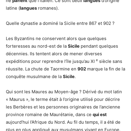
ne
parlent
que l’italien. Ce sont deux
langues
d’origine
latine (
langues
romanes).
Quelle dynastie a dominé la Sicile entre 867 et 902 ?
Les Byzantins ne conservent alors que quelques
forteresses au nord-est de la
Sicile
pendant quelques
décennies. Ils tentent alors de mener diverses
e
expéditions pour reprendre l’île jusqu’au XI
siècle sans
réussite. La chute de Taormine en
902
marque la fin de la
conquête musulmane de la
Sicile
.
Qui sont les Maures au Moyen-âge ? Dérivé du mot latin
« Maurus », le terme était à l’origine utilisé pour décrire
les Berbères et les personnes originaires de l’ancienne
province romaine de Maurétanie, dans ce
qui est
aujourd’hui l’Afrique du Nord. Au fil du temps, il a été de
plus en plus appliqué aux musulmans vivant en Europe.