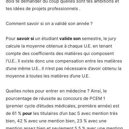
dois te demander du coup quelles sont tes ambitions et
tes idées de projets professionnels .
Comment savoir si on a validé son année ?
Pour
savoir si
un étudiant
valide son
semestre, le jury
calcule la moyenne obtenue à chaque U.E. en tenant
compte des coefficients des matières qui composent
l’U.E.. Il existe donc une compensation entre les matières
d’une même U.E.. Il n’est pas nécessaire d’avoir obtenu la
moyenne à toutes les matières d’une U.E.
Quelles notes pour entrer en médecine ? Ainsi, le
pourcentage de réussite au concours de PCEM 1
(premier cycle d’études médicales, première année) est
de 61 %
pour
les titulaires d’un bac S avec mention très
bien, 42 % avec une mention bien, 23 % avec une
mention assez bien et seulement 5,5 % avec une mention