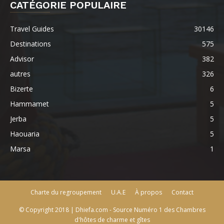
CATÉGORIE POPULAIRE
Travel Guides
30146
Destinations
575
Advisor
382
autres
326
Bizerte
6
Hammamet
5
Jerba
5
Haouaria
5
Marsa
1
Charte du regroupement
U.A.E
À propos
Contact
© Copyright 2018 | Dhiefa.com - Source Numéro 1 des Chambres
d'hôtes de charme et gîtes