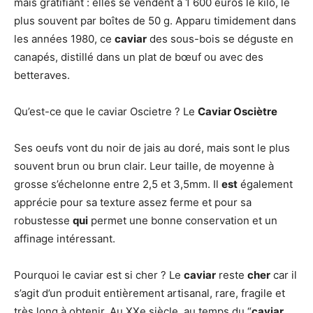
mais gratifiant : elles se vendent à 1 600 euros le kilo, le
plus souvent par boîtes de 50 g. Apparu timidement dans
les années 1980, ce
caviar
des sous-bois se déguste en
canapés, distillé dans un plat de bœuf ou avec des
betteraves.
Qu’est-ce que le caviar Oscietre ? Le
Caviar Osciètre
Ses oeufs vont du noir de jais au doré, mais sont le plus
souvent brun ou brun clair. Leur taille, de moyenne à
grosse s’échelonne entre 2,5 et 3,5mm. Il
est
également
apprécie pour sa texture assez ferme et pour sa
robustesse
qui
permet une bonne conservation et un
affinage intéressant.
Pourquoi le caviar est si cher ? Le
caviar
reste
cher
car il
s’agit d’un produit entièrement artisanal, rare, fragile et
très long à obtenir. Au XXe siècle, au temps du “
caviar