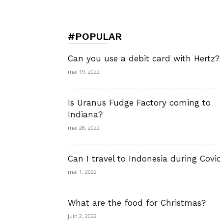
de
#POPULAR
Charme,
Can you use a debit card with Hertz?
mai 19, 2022
Is Uranus Fudge Factory coming to
Luxury
Indiana?
mai 28, 2022
Can I travel to Indonesia during Covi
Lifestyle
mai 1, 2022
What are the food for Christmas?
juin 2, 2022