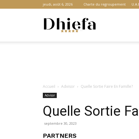
jeudi, août 6, 2026
Charte du regroupement
U.A.
Dhiefa.com
|
Accueil
Advisor
Quelle Sortie Faire En Famille?
Portail
Advisor
Quelle Sortie Fa
des
septembre 30, 2023
PARTNERS