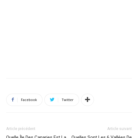
Facebook
Twitter
Article précédent
Article suivant
Quelle Île Des Canaries Est La
Quelles Sont Les 6 Vallées De