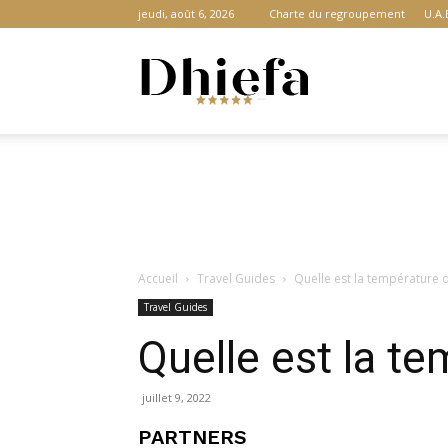
jeudi, août 6, 2026
Charte du regroupement
U.A.
Dhiefa.com
|
Accueil
Travel Guides
Quelle est la température d
Portail
Travel Guides
Quelle est la te
des
juillet 9, 2022
PARTNERS