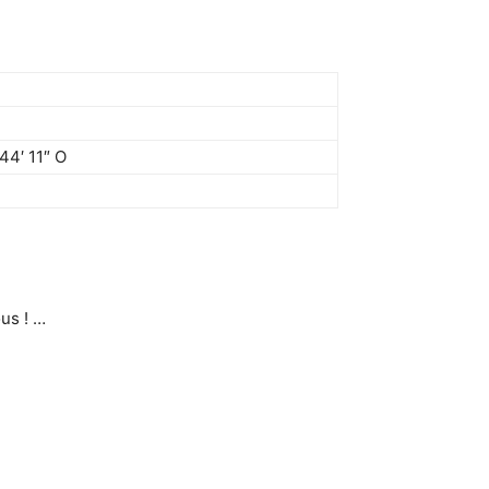
 44′ 11″ O
us ! …