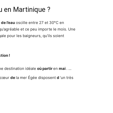
au en Martinique ?
de l’eau
oscille entre 27 et 30°C en
qu’agréable et ce peu importe le mois. Une
ale pour les baigneurs, qu’ils soient
tion !
une destination idéale
où partir
en
mai
. …
u cœur
de
la mer Égée disposent
d
‘un très