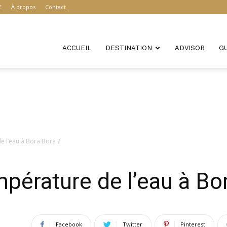
E
À propos
Contact
ACCUEIL
DESTINATION
ADVISOR
G
e l’eau à Bora Bora ?
mpérature de l’eau à Bo
Facebook
Twitter
Pinterest