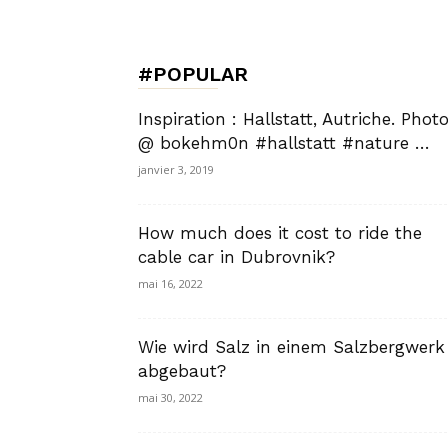
de
#POPULAR
Charme,
Inspiration : Hallstatt, Autriche. Photo
@ bokehm0n #hallstatt #nature …
janvier 3, 2019
Luxury
How much does it cost to ride the
cable car in Dubrovnik?
mai 16, 2022
Lifestyle
Wie wird Salz in einem Salzbergwerk
abgebaut?
mai 30, 2022