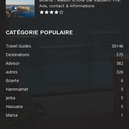
Bizerte : Maison d’hôte Dar Kaouech Prix,
Avis, contact & informations
CATÉGORIE POPULAIRE
Travel Guides
30146
Destinations
575
Advisor
382
autres
326
Bizerte
6
Hammamet
5
Jerba
5
Haouaria
5
Marsa
1