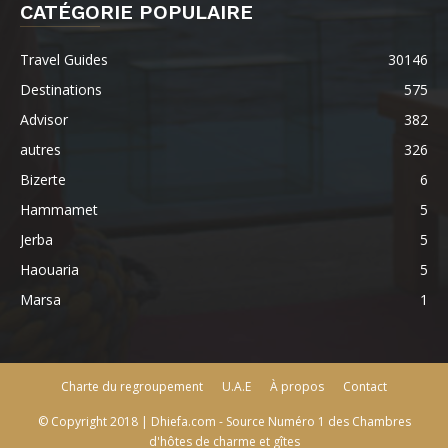
CATÉGORIE POPULAIRE
Travel Guides
30146
Destinations
575
Advisor
382
autres
326
Bizerte
6
Hammamet
5
Jerba
5
Haouaria
5
Marsa
1
Charte du regroupement
U.A.E
À propos
Contact
© Copyright 2018 | Dhiefa.com - Source Numéro 1 des Chambres
d'hôtes de charme et gîtes