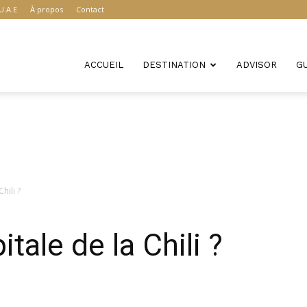
U.A.E
À propos
Contact
ACCUEIL
DESTINATION
ADVISOR
G
hili ?
itale de la Chili ?