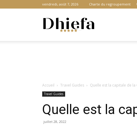
vendredi, août 7, 2026
Charte du regroupement
Dhiefa.com
|
Accueil
Travel Guides
Quelle est la capitale de la C
Portail
Travel Guides
Quelle est la cap
des
juillet 28, 2022