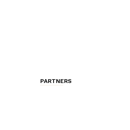
chambres
et
maisons
PARTNERS
d'hôtes,