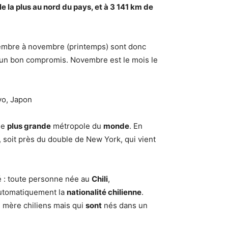
le la plus au nord du pays, et à 3 141 km de
ptembre à novembre (printemps) sont donc
t un bon compromis. Novembre est le mois le
yo, Japon
de
plus grande
métropole du
monde
. En
, soit près du double de New York, qui vient
ité : toute personne née au
Chili
,
automatiquement la
nationalité chilienne
.
e mère chiliens mais qui
sont
nés dans un