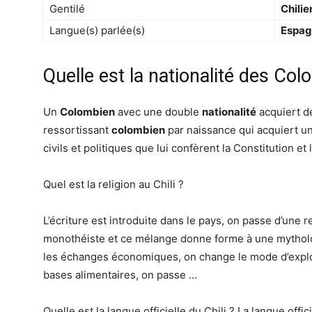
Gentilé
Chili
Langue(s) parlée(s)
Espag
Quelle est la nationalité des Co
Un
Colombien
avec une double
nationalité
acquiert des
ressortissant
colombien
par naissance qui acquiert u
civils et politiques que lui confèrent la Constitution et 
Quel est la religion au Chili ?
L’écriture est introduite dans le pays, on passe d’une r
monothéiste et ce mélange donne forme à une mytholog
les échanges économiques, on change le mode d’exploi
bases alimentaires, on passe …
Quelle est la langue officielle du Chili ? La langue offici