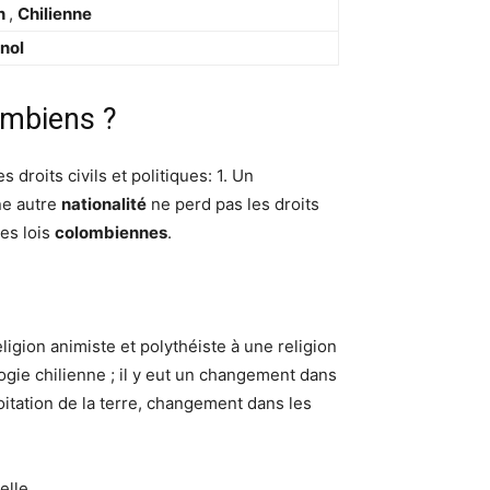
en
,
Chilienne
nol
lombiens ?
 droits civils et politiques: 1. Un
ne autre
nationalité
ne perd pas les droits
les lois
colombiennes
.
eligion animiste et polythéiste à une religion
ie chilienne ; il y eut un changement dans
tation de la terre, changement dans les
elle