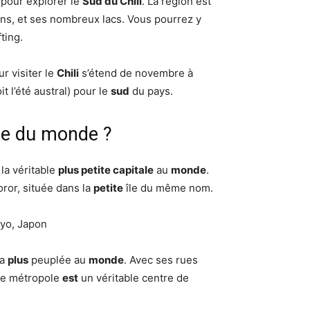
 pour explorer le
Sud du Chili
. La région est
ns, et ses nombreux lacs. Vous pourrez y
ting.
r visiter le
Chili
s’étend de novembre à
it l’été austral) pour le
sud
du pays.
tite du monde ?
la véritable
plus petite capitale
au
monde
.
oror, située dans la
petite
île du même nom.
kyo, Japon
la
plus
peuplée au
monde
. Avec ses rues
tte métropole
est
un véritable centre de