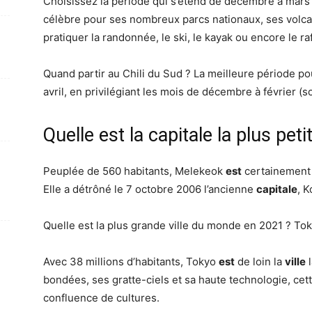
Choisissez la période qui s’étend de décembre à mars
célèbre pour ses nombreux parcs nationaux, ses volca
pratiquer la randonnée, le ski, le kayak ou encore le raf
Quand partir au Chili du Sud ? La meilleure période pou
avril, en privilégiant les mois de décembre à février (so
Quelle est la capitale la plus pe
Peuplée de 560 habitants, Melekeok
est
certainement 
Elle a détrôné le 7 octobre 2006 l’ancienne
capitale
, K
Quelle est la plus grande ville du monde en 2021 ? To
Avec 38 millions d’habitants, Tokyo
est
de loin la
ville
bondées, ses gratte-ciels et sa haute technologie, ce
confluence de cultures.