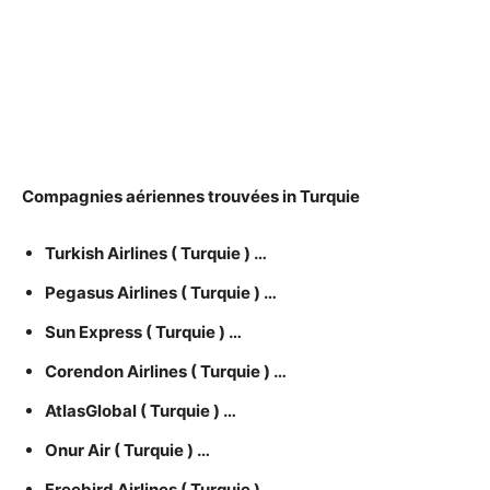
Compagnies
aériennes trouvées in
Turquie
Turkish Airlines (
Turquie
) …
Pegasus Airlines (
Turquie
) …
Sun Express (
Turquie
) …
Corendon Airlines (
Turquie
) …
AtlasGlobal (
Turquie
) …
Onur Air (
Turquie
) …
Freebird Airlines (
Turquie
) …