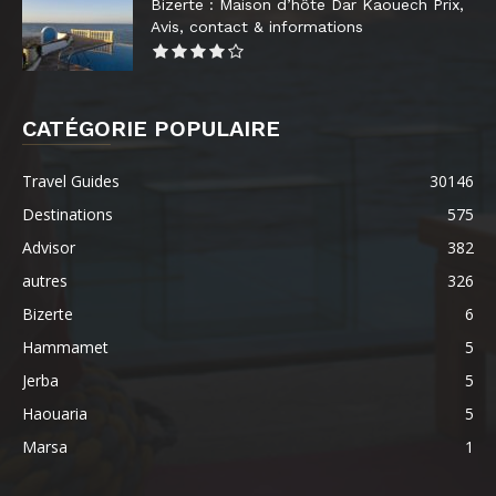
Bizerte : Maison d’hôte Dar Kaouech Prix,
Avis, contact & informations
CATÉGORIE POPULAIRE
Travel Guides
30146
Destinations
575
Advisor
382
autres
326
Bizerte
6
Hammamet
5
Jerba
5
Haouaria
5
Marsa
1