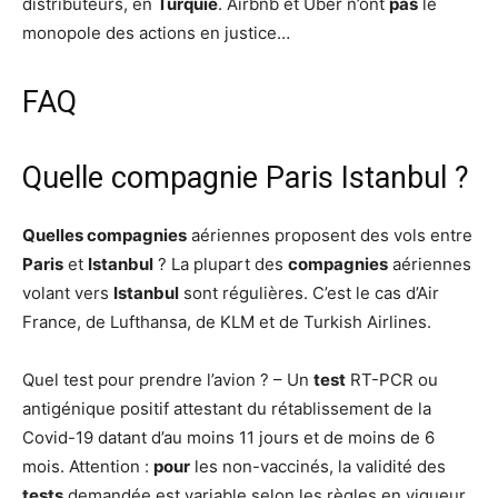
distributeurs, en
Turquie
. Airbnb et Uber n’ont
pas
le
monopole des actions en justice…
FAQ
Quelle compagnie Paris Istanbul ?
Quelles compagnies
aériennes proposent des vols entre
Paris
et
Istanbul
? La plupart des
compagnies
aériennes
volant vers
Istanbul
sont régulières. C’est le cas d’Air
France, de Lufthansa, de KLM et de Turkish Airlines.
Quel test pour prendre l’avion ? – Un
test
RT-PCR ou
antigénique positif attestant du rétablissement de la
Covid-19 datant d’au moins 11 jours et de moins de 6
mois. Attention :
pour
les non-vaccinés, la validité des
tests
demandée est variable selon les règles en vigueur