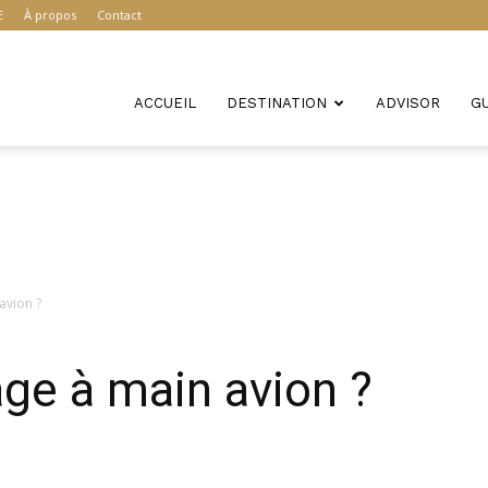
E
À propos
Contact
ACCUEIL
DESTINATION
ADVISOR
G
avion ?
ge à main avion ?