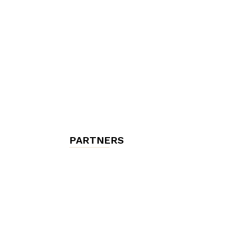
chambres
et
maisons
PARTNERS
d'hôtes,