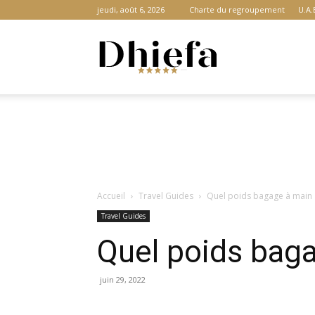
jeudi, août 6, 2026
Charte du regroupement
U.A.
Dhiefa.com
|
Accueil
Travel Guides
Quel poids bagage à main 
Portail
Travel Guides
Quel poids baga
des
juin 29, 2022