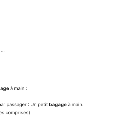
. …
gage
à main :
par passager : Un petit
bagage
à main.
tes comprises)