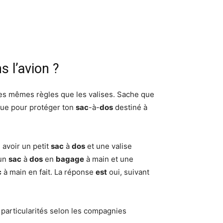
s l’avion ?
les mêmes règles que les valises. Sache que
que pour protéger ton
sac
-à-
dos
destiné à
 avoir un petit
sac
à
dos
et une valise
 un
sac
à
dos
en
bagage
à main et une
c
à main en fait. La réponse
est
oui, suivant
t particularités selon les compagnies