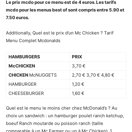
Le
prix mcdo
pour ce
menu est
de 4 euros. Les tarifs
mcdo
pour les
menus
best of
sont
compris entre 5.90 et
7.50 euros.
Additionally, Quel est le prix d’un Mc Chicken ? Tarif
Menu Complet Mcdonalds
HAMBURGERS
PRIX
McCHICKEN
3,70 €
CHICKEN
McNUGGETS
2,70 € 3,70 € 4,80 €
HAMBURGER
1,20 €
CHEESEBURGER
1,60 €
Quel est le menu le moins cher chez McDonald’s ? Au
choix un sandwich : un hamburger poulet ranch ketchup,
boeuf Ranch moutarde ou poisson ranch (taille
comparable à un Mc Farmer ou un à Mc Chicken). 1