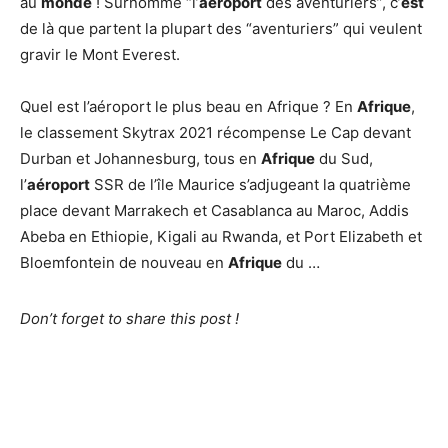
au
monde
! Surnommé “l’
aéroport
des aventuriers”, c’
est
de là que partent la plupart des “aventuriers” qui veulent
gravir le Mont Everest.
Quel est l’aéroport le plus beau en Afrique ? En
Afrique
,
le classement Skytrax 2021 récompense Le Cap devant
Durban et Johannesburg, tous en
Afrique
du Sud,
l’
aéroport
SSR de l’île Maurice s’adjugeant la quatrième
place devant Marrakech et Casablanca au Maroc, Addis
Abeba en Ethiopie, Kigali au Rwanda, et Port Elizabeth et
Bloemfontein de nouveau en
Afrique
du …
Don’t forget to share this post !