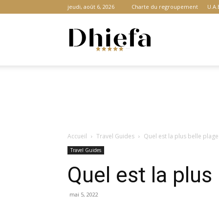
jeudi, août 6, 2026
Charte du regroupement
U.A.
Dhiefa.com
|
Accueil
Travel Guides
Quel est la plus belle plag
Portail
Travel Guides
Quel est la plus
des
mai 5, 2022