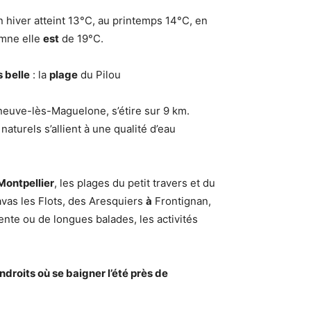
 hiver atteint 13°C, au printemps 14°C, en
mne elle
est
de 19°C.
s belle
: la
plage
du Pilou
eneuve-lès-Maguelone, s’étire sur 9 km.
aturels s’allient à une qualité d’eau
Montpellier
, les plages du petit travers et du
avas les Flots, des Aresquiers
à
Frontignan,
iente ou de longues balades, les activités
endroits
où se baigner
l’été près de