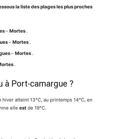
ssous la liste des plages les plus proches
es
–
Mortes
.
gues
–
Mortes
.
gues
–
Mortes
.
Mortes
.
au à Port-camargue ?
 hiver atteint 13°C, au printemps 14°C, en
mne elle
est
de 19°C.