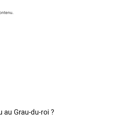
contenu.
u au Grau-du-roi ?