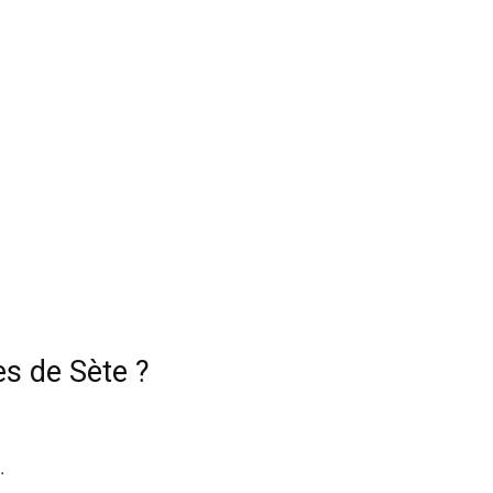
es de Sète ?
…