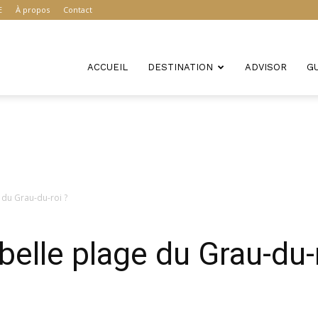
E
À propos
Contact
ACCUEIL
DESTINATION
ADVISOR
G
e du Grau-du-roi ?
 belle plage du Grau-du-