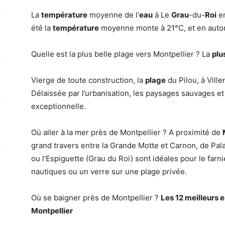
La
température
moyenne de l’
eau
à Le
Grau
-du-
Roi
en
été la
température
moyenne monte à 21°C, et en auto
Quelle est la plus belle plage vers Montpellier ? La
plu
Vierge de toute construction, la
plage
du Pilou, à Vill
Délaissée par l’urbanisation, les paysages sauvages et n
exceptionnelle.
Où aller à la mer près de Montpellier ? A proximité de
grand travers entre la Grande Motte et Carnon, de Pal
ou l’Espiguette (Grau du Roi) sont idéales pour le farn
nautiques ou un verre sur une plage privée.
Où se baigner près de Montpellier ?
Les 12 meilleurs 
Montpellier