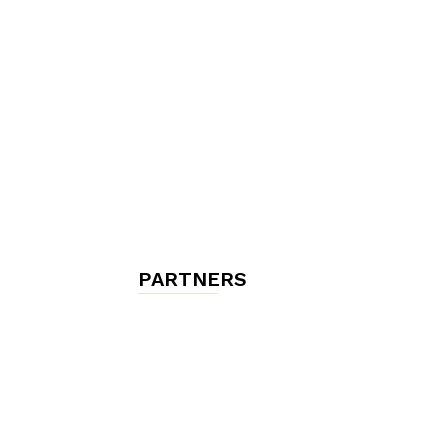
chambres
et
maisons
PARTNERS
d'hôtes,