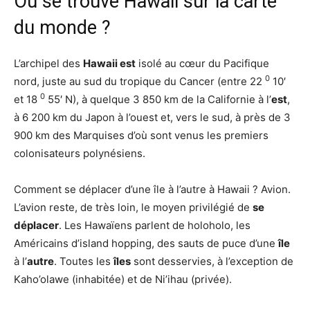
Où se trouve Hawaii sur la carte
du monde ?
L’archipel des
Hawaii est
isolé au cœur du Pacifique
0
nord, juste au sud du tropique du Cancer (entre 22
10′
0
et 18
55′ N), à quelque 3 850 km de la Californie à l’
est
,
à 6 200 km du Japon à l’ouest et, vers le sud, à près de 3
900 km des Marquises d’où sont venus les premiers
colonisateurs polynésiens.
Comment se déplacer d’une île à l’autre à Hawaii ? Avion.
L’avion reste, de très loin, le moyen privilégié de
se
déplacer
. Les Hawaïens parlent de holoholo, les
Américains d’island hopping, des sauts de puce d’une
île
à l’
autre
. Toutes les
îles
sont desservies, à l’exception de
Kaho’olawe (inhabitée) et de Ni’ihau (privée).