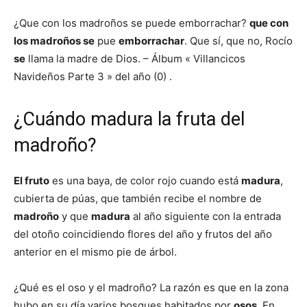
¿Que con los madroños se puede emborrachar?
que con
los madroños se
pue
emborrachar
. Que sí, que no, Rocío
se
llama la madre de Dios. – Álbum « Villancicos
Navideños Parte 3 » del año (0) .
¿Cuándo madura la fruta del
madroño?
El fruto
es una baya, de color rojo cuando está
madura
,
cubierta de púas, que también recibe el nombre de
madroño
y que
madura
al año siguiente con la entrada
del otoño coincidiendo flores del año y frutos del año
anterior en el mismo pie de árbol.
¿Qué es el oso y el madroño? La razón es que en la zona
hubo en su día varios bosques habitados por
osos
. En