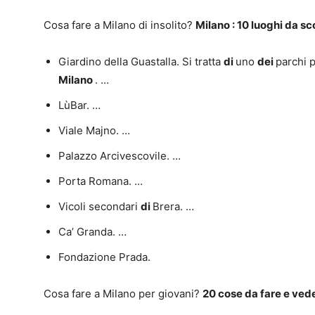
Cosa fare a Milano di insolito?
Milano
: 10 luoghi da s
Giardino della Guastalla. Si tratta
di
uno
dei
parchi p
Milano
. …
LùBar. …
Viale Majno. …
Palazzo Arcivescovile. …
Porta Romana. …
Vicoli secondari
di
Brera. …
Ca’ Granda. …
Fondazione Prada.
Cosa fare a Milano per giovani?
20
cose da fare
e
vede