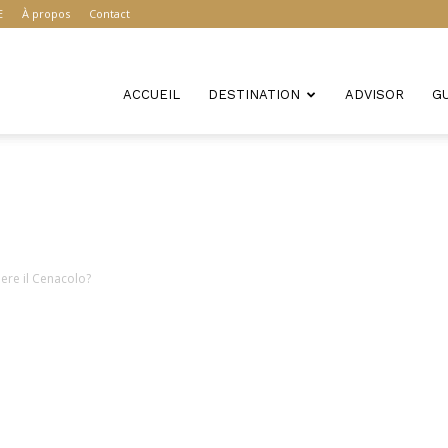
E
À propos
Contact
ACCUEIL
DESTINATION
ADVISOR
G
ere il Cenacolo?