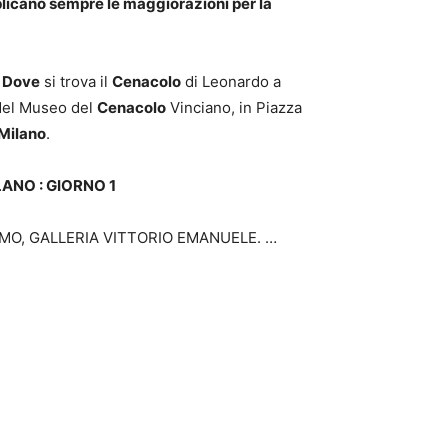
applicano sempre le maggiorazioni per la
?
Dove
si trova il
Cenacolo
di Leonardo a
 del Museo del
Cenacolo
Vinciano, in Piazza
Milano
.
ILANO
:
GIORNO
1
MO, GALLERIA VITTORIO EMANUELE. …