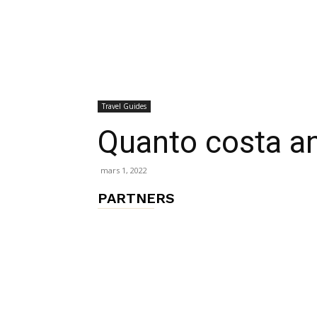
chambres
Travel Guides
et
Quanto costa an
mars 1, 2022
maisons
PARTNERS
d'hôtes,