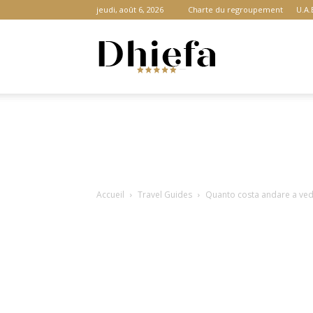
jeudi, août 6, 2026
Charte du regroupement
U.A.
Dhiefa.com
|
Accueil
Travel Guides
Quanto costa andare a ved
Portail
des