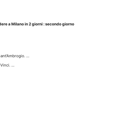
ere a Milano in 2 giorni
: secondo
giorno
i Sant’Ambrogio. …
Vinci. …