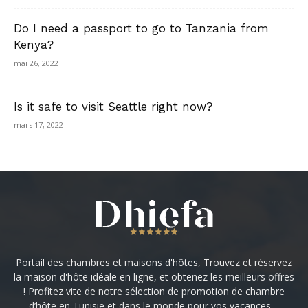
Do I need a passport to go to Tanzania from
Kenya?
mai 26, 2022
Is it safe to visit Seattle right now?
mars 17, 2022
Portail des chambres et maisons d'hôtes, Trouvez et réservez
la maison d'hôte idéale en ligne, et obtenez les meilleurs offres
! Profitez vite de notre sélection de promotion de chambre
d’hôte en Tunisie et dans le monde pour vos vacances ...