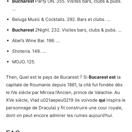
Bucharest
Party ON. 355. Visites bars, clubs & pubs.
…
Beluga Music & Cocktails. 292. Bars et clubs. …
Bucharest
2Night. 232. Visites bars, clubs & pubs. …
Abel’s Wine Bar. 198. …
Shoteria. 148. …
MOJO. 125.
Then, Quel est le pays de Bucarest ? Si
Bucarest est
la
capitale de Roumanie depuis 1861, la cité fut fondée dès
le IVe siècle par Mircea l’Ancien, prince de Valachie. Au
XVe siècle, Vlad u021aepeu0219 (le voïvode
qui
inspira le
personnage de Dracula) y fit construire une cour royale,
dont on peut encore admirer les ruines aujourd’hui.