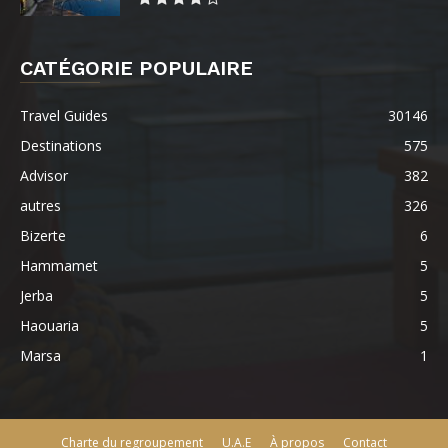
CATÉGORIE POPULAIRE
Travel Guides
30146
Destinations
575
Advisor
382
autres
326
Bizerte
6
Hammamet
5
Jerba
5
Haouaria
5
Marsa
1
Charte du regroupement
U.A.E
À propos
Contact