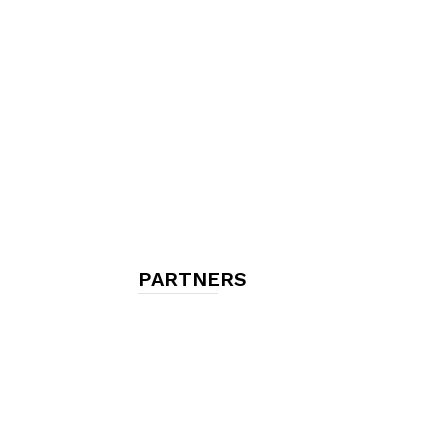
chambres
et
maisons
PARTNERS
d'hôtes,