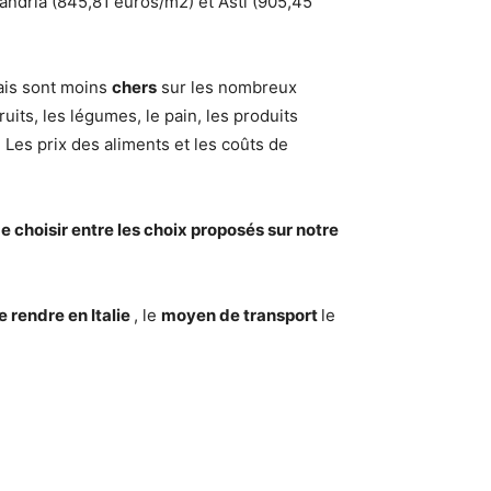
andria (845,81 euros/m2) et Asti (905,45
rais sont moins
chers
sur les nombreux
ruits, les légumes, le pain, les produits
 Les prix des aliments et les coûts de
e choisir entre les choix proposés sur notre
e rendre en Italie
, le
moyen de transport
le