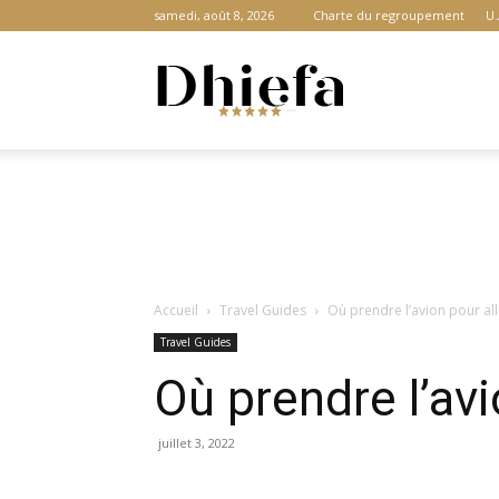
samedi, août 8, 2026
Charte du regroupement
U.
Dhiefa.com
|
Accueil
Travel Guides
Où prendre l’avion pour alle
Portail
Travel Guides
Où prendre l’avio
des
juillet 3, 2022