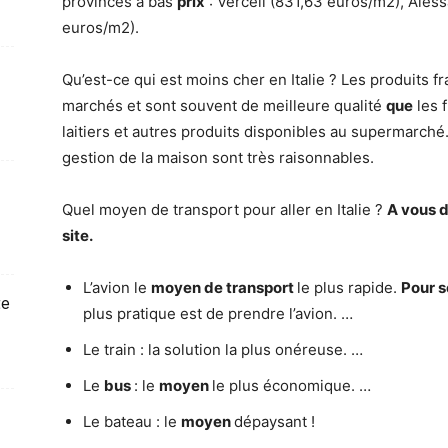
provinces à bas
prix
: Verceil (831,63 euros/m2), Aless
euros/m2).
Qu’est-ce qui est moins cher en Italie ? Les produits f
marchés et sont souvent de meilleure qualité
que
les f
laitiers et autres produits disponibles au supermarché.
gestion de la maison sont très raisonnables.
Quel moyen de transport pour aller en Italie ?
A vous d
site.
L’avion le
moyen de transport
le plus rapide.
Pour s
te
plus pratique est de prendre l’avion. …
Le train : la solution la plus onéreuse. …
Le
bus
: le
moyen
le plus économique. …
Le bateau : le
moyen
dépaysant !