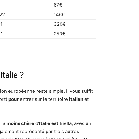
67€
022
146€
21
320€
21
253€
talie ?
ion européenne reste simple. Il vous suffit
ort)
pour
entrer sur le territoire
italien
et
e la
moins chère
d’
Italie est
Biella, avec un
alement représenté par trois autres