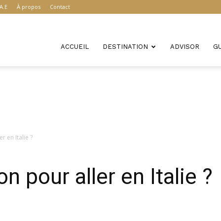
A.E
À propos
Contact
ACCUEIL
DESTINATION
ADVISOR
G
r en Italie ?
n pour aller en Italie ?