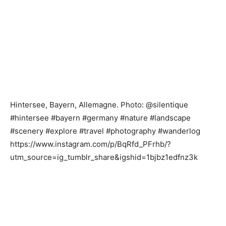
Hintersee, Bayern, Allemagne. Photo: @silentique
#hintersee #bayern #germany #nature #landscape
#scenery #explore #travel #photography #wanderlog
https://www.instagram.com/p/BqRfd_PFrhb/?
utm_source=ig_tumblr_share&igshid=1bjbz1edfnz3k