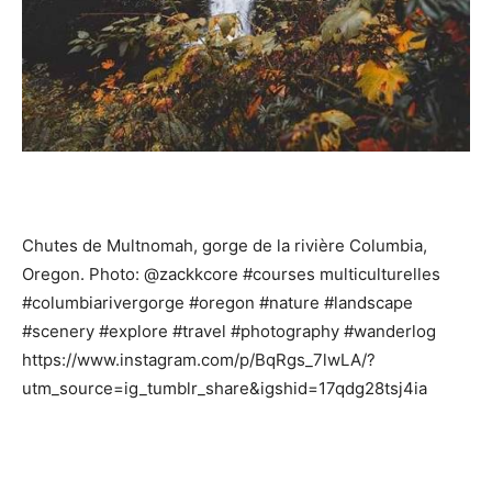
Chutes de Multnomah, gorge de la rivière Columbia,
Oregon. Photo: @zackkcore #courses multiculturelles
#columbiarivergorge #oregon #nature #landscape
#scenery #explore #travel #photography #wanderlog
https://www.instagram.com/p/BqRgs_7lwLA/?
utm_source=ig_tumblr_share&igshid=17qdg28tsj4ia