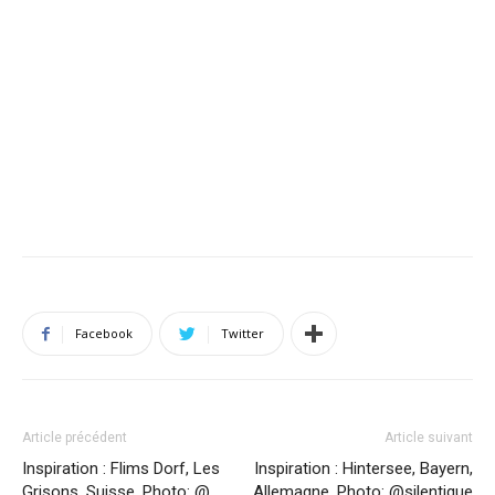
Facebook
Twitter
Article précédent
Article suivant
Inspiration : Flims Dorf, Les
Inspiration : Hintersee, Bayern,
Grisons, Suisse. Photo: @
Allemagne. Photo: @silentique