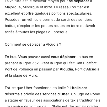
La voiture est le meilleur moyen pour
se déplacer
à
Majorque, Minorque et Ibiza. Le réseau routier est
excellent et offre quelques portions spectaculaires.
Posséder un véhicule permet de sortir des sentiers
battus, d’explorer les petites routes en terre et d’avoir
accès à toutes les plages ou presque.
Comment se déplacer à Alcudia ?
En bus.
Vous
pouvez aussi
vous déplacer
en bus en
prenant la ligne 352. C’est la ligne qui fait Can Picafort –
Port de Pollença en passant par
Alcudia
, Port d’
Alcudia
et la plage de Muro.
Est-ce que Uber fonctionne en Italie ? L’
Italie est
désormais privée des services d’
Uber
. Un juge de Rome
a statué en faveur des associations de taxis traditionnels
: le service de voiture de… L’
Italie est
désormais privée