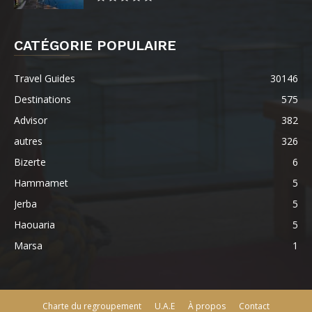
CATÉGORIE POPULAIRE
Travel Guides
30146
Destinations
575
Advisor
382
autres
326
Bizerte
6
Hammamet
5
Jerba
5
Haouaria
5
Marsa
1
Charte du regroupement
U.A.E
À propos
Contact