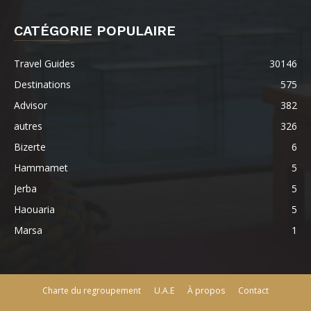
CATÉGORIE POPULAIRE
Travel Guides
30146
Destinations
575
Advisor
382
autres
326
Bizerte
6
Hammamet
5
Jerba
5
Haouaria
5
Marsa
1
Charte du regroupement
U.A.E
À propos
Contact