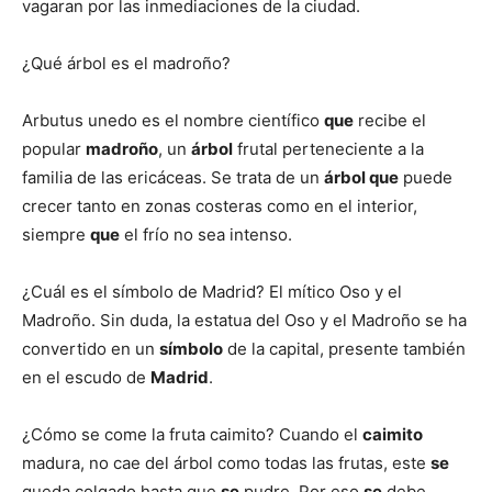
vagaran por las inmediaciones de la ciudad.
¿Qué árbol es el madroño?
Arbutus unedo es el nombre científico
que
recibe el
popular
madroño
, un
árbol
frutal perteneciente a la
familia de las ericáceas. Se trata de un
árbol que
puede
crecer tanto en zonas costeras como en el interior,
siempre
que
el frío no sea intenso.
¿Cuál es el símbolo de Madrid? El mítico Oso y el
Madroño. Sin duda, la estatua del Oso y el Madroño se ha
convertido en un
símbolo
de la capital, presente también
en el escudo de
Madrid
.
¿Cómo se come la fruta caimito? Cuando el
caimito
madura, no cae del árbol como todas las frutas, este
se
queda colgado hasta que
se
pudre. Por eso
se
debe