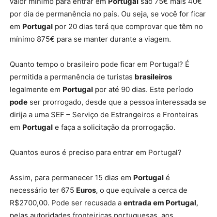
valor mínimo para entrar em
Portugal
são 75€ mais 40€
por dia de permanência no país. Ou seja, se você for ficar
em
Portugal
por 20 dias terá que comprovar que têm no
mínimo 875€ para se manter durante a viagem.
Quanto tempo o brasileiro pode ficar em Portugal? É
permitida a permanência de turistas
brasileiros
legalmente em
Portugal
por até 90 dias. Este período
pode
ser prorrogado, desde que a pessoa interessada se
dirija a uma SEF – Serviço de Estrangeiros e Fronteiras
em
Portugal
e faça a solicitação da prorrogação.
Quantos euros é preciso para entrar em Portugal?
Assim, para permanecer 15 dias em
Portugal
é
necessário ter 675
Euros
, o que equivale a cerca de
R$2700,00. Pode ser recusada a
entrada em Portugal
,
pelas autoridades fronteiriças portuguesas, aos