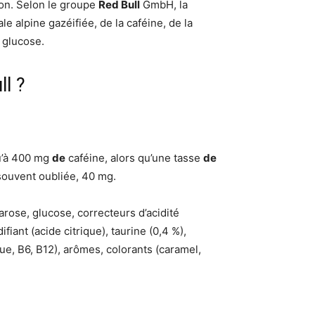
tion. Selon le groupe
Red Bull
GmbH, la
le alpine gazéifiée, de la caféine, de la
 glucose.
l ?
u’à 400 mg
de
caféine, alors qu’une tasse
de
souvent oubliée, 40 mg.
arose, glucose, correcteurs d’acidité
ant (acide citrique), taurine (0,4 %),
ue, B6, B12), arômes, colorants (caramel,