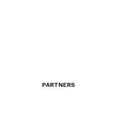
chambres
et
maisons
PARTNERS
d'hôtes,