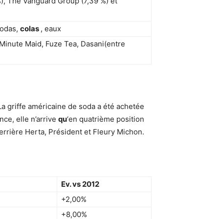
), The Vanguard Group (7,39 %) et
sodas,
colas
, eaux
, Minute Maid, Fuze Tea, Dasani(entre
 griffe américaine de soda a été achetée
nce, elle n’arrive
qu
‘en quatrième position
rière Herta, Président et Fleury Michon.
Ev. vs 2012
+2,00%
+8,00%