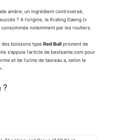
nade amère, un ingrédient controversé,
uccès ? A l’origine, le Krating Daeng («
nte consommée notemment par les routiers.
e
des boissons type
Red Bull
provient de
lle s’appuie l’article de bestsante.com pour
me et de l’urine de taureau a, selon le
».
 ?