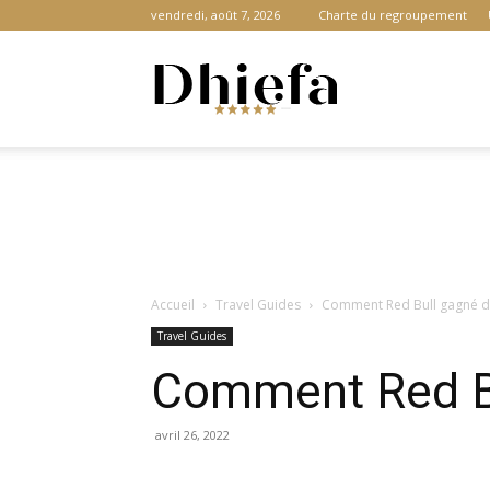
vendredi, août 7, 2026
Charte du regroupement
Dhiefa.com
|
Accueil
Travel Guides
Comment Red Bull gagné de
Portail
Travel Guides
Comment Red Bul
des
avril 26, 2022