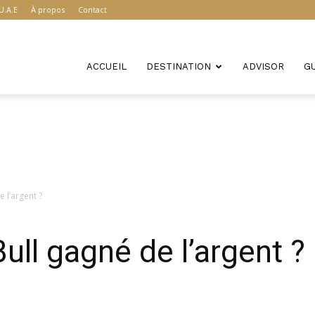
U.A.E
À propos
Contact
ACCUEIL
DESTINATION
ADVISOR
G
 l’argent ?
l gagné de l’argent ?