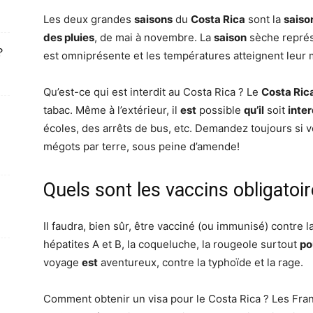
Les deux grandes
saisons
du
Costa Rica
sont la
saiso
des pluies
, de mai à novembre. La
saison
sèche représ
?
est omniprésente et les températures atteignent leur
Qu’est-ce qui est interdit au Costa Rica ? Le
Costa Ric
tabac. Même à l’extérieur, il
est
possible
qu’il
soit
inter
écoles, des arrêts de bus, etc. Demandez toujours si vo
mégots par terre, sous peine d’amende!
Quels sont les vaccins obligatoir
Il faudra, bien sûr, être vacciné (ou immunisé) contre la
hépatites A et B, la coqueluche, la rougeole surtout
po
voyage
est
aventureux, contre la typhoïde et la rage.
Comment obtenir un visa pour le Costa Rica ? Les Fran