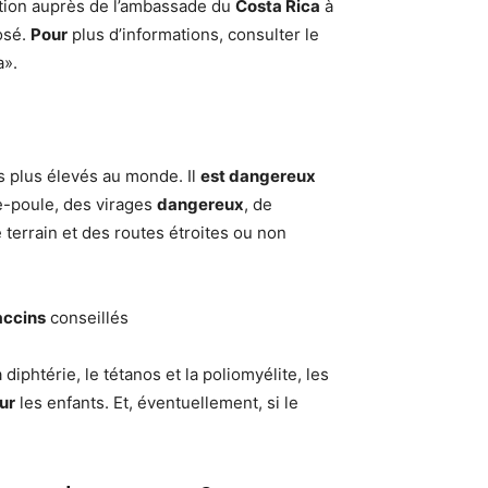
ation auprès de l’ambassade du
Costa Rica
à
osé.
Pour
plus d’informations, consulter le
a».
es plus élevés au monde. Il
est dangereux
e-poule, des virages
dangereux
, de
 terrain et des routes étroites ou non
accins
conseillés
 diphtérie, le tétanos et la poliomyélite, les
ur
les enfants. Et, éventuellement, si le