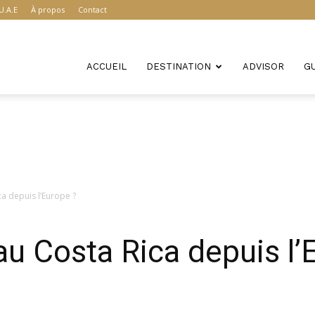
U.A.E
À propos
Contact
ACCUEIL
DESTINATION
ADVISOR
G
a depuis l’Europe ?
u Costa Rica depuis l’