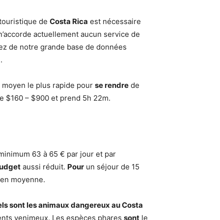
 touristique de
Costa Rica
est nécessaire
n’accorde actuellement aucun service de
itez de notre grande base de données
.
 moyen le plus rapide pour
se rendre
de
te $160 – $900 et prend 5h 22m.
 minimum 63 à 65 € par jour et par
udget
aussi réduit.
Pour
un séjour de 15
e en moyenne.
ls sont les animaux dangereux au Costa
nts venimeux. Les espèces phares
sont
le