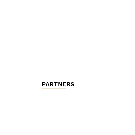
chambres
et
maisons
PARTNERS
d'hôtes,