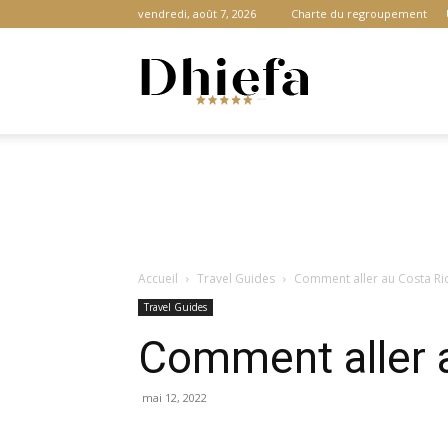
vendredi, août 7, 2026
Charte du regroupement
Dhiefa.com
|
Accueil
Travel Guides
Comment aller au Costa Ric
Portail
Travel Guides
Comment aller a
des
mai 12, 2022