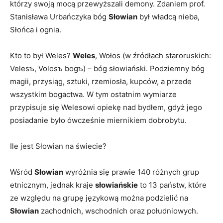
którzy swoją mocą przewyższali demony. Zdaniem prof.
Stanisława Urbańczyka bóg
Słowian
był władcą nieba,
Słońca i ognia.
Kto to był Weles?
Weles
, Wołos (w źródłach staroruskich:
Velesъ, Volosъ bogъ) – bóg słowiański. Podziemny bóg
magii, przysiąg, sztuki, rzemiosła, kupców, a przede
wszystkim bogactwa. W tym ostatnim wymiarze
przypisuje się Welesowi opiekę nad bydłem, gdyż jego
posiadanie było ówcześnie miernikiem dobrobytu.
Ile jest Słowian na świecie?
Wśród
Słowian
wyróżnia się prawie 140 różnych grup
etnicznym, jednak kraje
słowiańskie
to 13 państw, które
ze względu na grupę językową można podzielić na
Słowian
zachodnich, wschodnich oraz południowych.