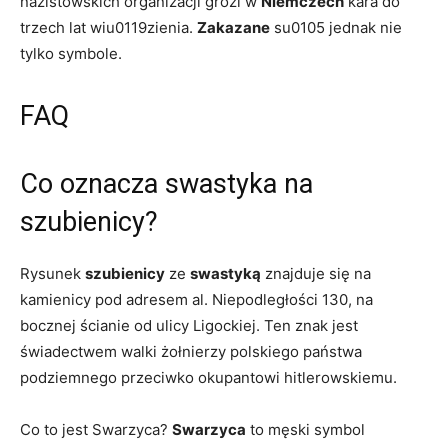
nazistowskich organizacji grozi w
Niemczech
kara do
trzech lat wiu0119zienia.
Zakazane
su0105 jednak nie
tylko symbole.
FAQ
Co oznacza swastyka na
szubienicy?
Rysunek
szubienicy
ze
swastyką
znajduje się na
kamienicy pod adresem al. Niepodległości 130, na
bocznej ścianie od ulicy Ligockiej. Ten znak jest
świadectwem walki żołnierzy polskiego państwa
podziemnego przeciwko okupantowi hitlerowskiemu.
Co to jest Swarzyca?
Swarzyca
to męski symbol