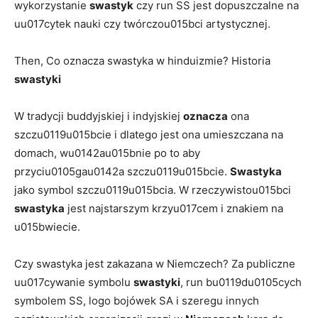
wykorzystanie
swastyk
czy run SS jest dopuszczalne na
uu017cytek nauki czy twórczou015bci artystycznej.
Then, Co oznacza swastyka w hinduizmie? Historia
swastyki
W tradycji buddyjskiej i indyjskiej
oznacza
ona
szczu0119u015bcie i dlatego jest ona umieszczana na
domach, wu0142au015bnie po to aby
przyciu0105gau0142a szczu0119u015bcie.
Swastyka
jako symbol szczu0119u015bcia. W rzeczywistou015bci
swastyka
jest najstarszym krzyu017cem i znakiem na
u015bwiecie.
Czy swastyka jest zakazana w Niemczech? Za publiczne
uu017cywanie symbolu
swastyki
, run bu0119du0105cych
symbolem SS, logo bojówek SA i szeregu innych