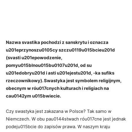
Nazwa svastika pochodzi z sanskrytu i
oznacza
u201eprzynoszu0105cy szczu0119u015bcieu201d
(svasti u201epowodzenie,
pomyu015blnou015bu0107u201d, od su
u201edobryu201d i asti u201ejestu201d, -ka sufiks
rzeczownikowy).
Swastyka
jest symbolem religijnym,
obecnym w róu017cnych kulturach i religiach na
cau0142ym u015bwiecie.
Czy swastyka jest zakazana w Polsce? Tak samo w
Niemczech. W obu pau0144stwach róu017cne jest jednak
podeju015bcie do zapisów prawa. W naszym kraju