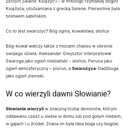
Σελήνη Selḗnē ‘Księżyc’) – w mitologii rzymskiej bogini
Księżyca; utożsamiana z grecką Selene. Pierwotnie była
bóstwem sabińskim.
Co to jest swarozyc? Bóg ognia, kowalstwa, słońca
Bóg-kowal walczy także z mocami chaosu w obronie
swojego dzieła. Aleksander Gieysztor interpretował
Swaroga jako ogień niebiański – słońce, Peruna jako
ogień atmosferyczny – piorun, a
Swarożyca
-Dadźboga
jako ogień ziemski.
W co wierzyli dawni Słowianie?
Słowianie wierzyli
w znaczną liczbę demonów, którym
oddawano cześć u siebie w domu lub pod gołym niebem,
w gajach i u źródeł. Znana im była idea boga czy bogów,