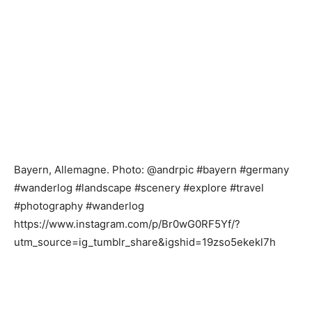
Bayern, Allemagne. Photo: @andrpic #bayern #germany
#wanderlog #landscape #scenery #explore #travel
#photography #wanderlog
https://www.instagram.com/p/Br0wG0RF5Yf/?
utm_source=ig_tumblr_share&igshid=19zso5ekekl7h