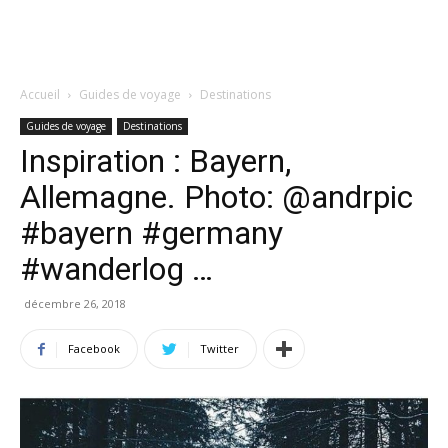
Accueil
Guides de voyage
Destinations
Guides de voyage
Destinations
Inspiration : Bayern,
Allemagne. Photo: @andrpic
#bayern #germany
#wanderlog …
décembre 26, 2018
Facebook
Twitter