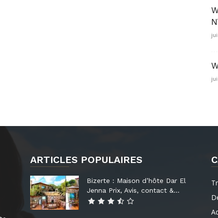
W
N
jui
W
ju
ARTICLES POPULAIRES
C
Bizerte : Maison d’hôte Dar El
Tr
Jenna Prix, Avis, contact &...
De
Ad