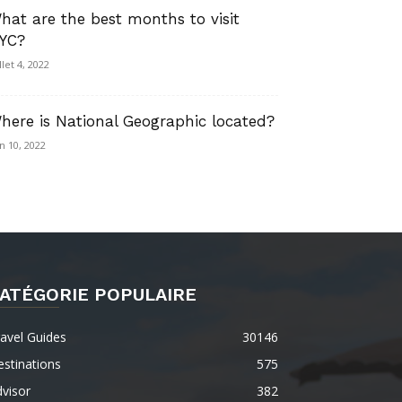
hat are the best months to visit
YC?
llet 4, 2022
here is National Geographic located?
in 10, 2022
ATÉGORIE POPULAIRE
avel Guides
30146
stinations
575
visor
382