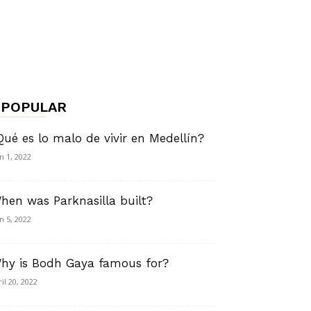
POPULAR
Qué es lo malo de vivir en Medellín?
in 1, 2022
hen was Parknasilla built?
in 5, 2022
hy is Bodh Gaya famous for?
ril 20, 2022