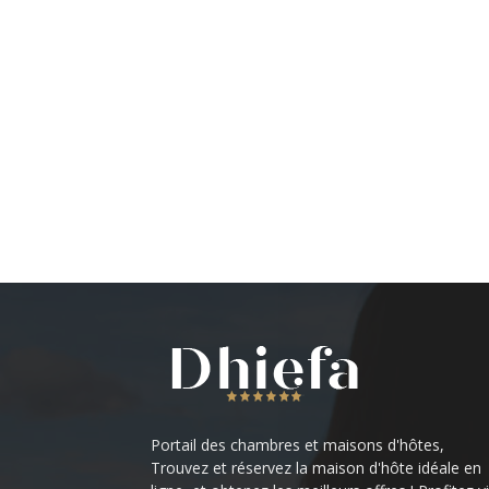
Portail des chambres et maisons d'hôtes,
Trouvez et réservez la maison d'hôte idéale en