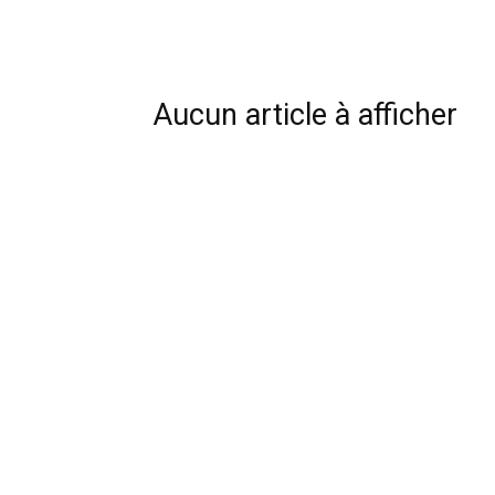
chambres
Aucun article à afficher
et
maisons
d'hôtes,