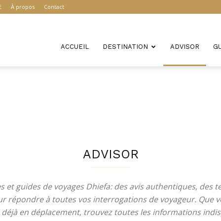
E
À propos
Contact
ACCUEIL
DESTINATION
ADVISOR
G
ADVISOR
es et guides de voyages Dhiefa: des avis authentiques, des te
our répondre à toutes vos interrogations de voyageur. Que 
u déjà en déplacement, trouvez toutes les informations ind