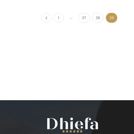
...
1
37
38
39