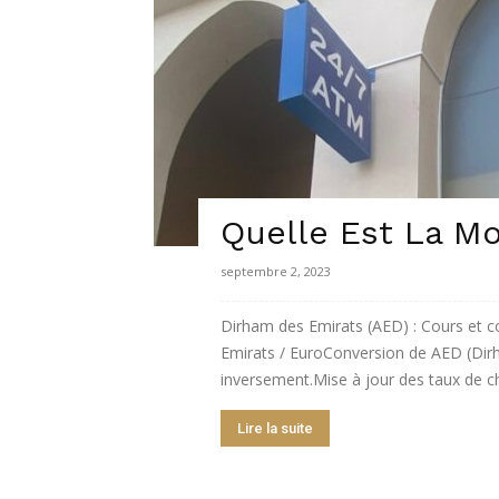
de
Charme,
Quelle Est La M
Luxury
septembre 2, 2023
Dirham des Emirats (AED) : Cours et c
Emirats / EuroConversion de AED (Dir
Lifestyle
inversement.Mise à jour des taux de cha
Lire la suite