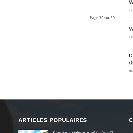
W
ju
Page 39 sur 39
W
ju
D
d
ma
ARTICLES POPULAIRES
C
Bizerte : Maison d’hôte Dar El