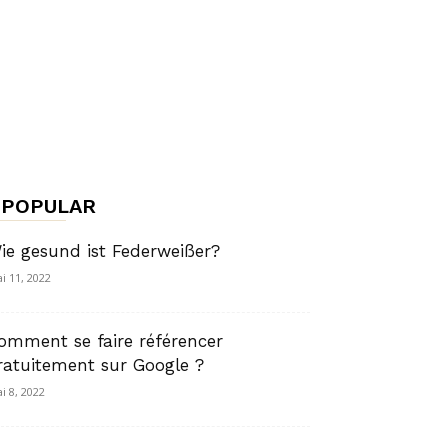
POPULAR
ie gesund ist Federweißer?
i 11, 2022
omment se faire référencer
ratuitement sur Google ?
i 8, 2022