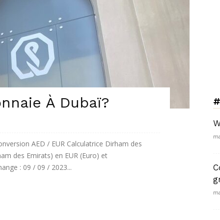
onnaie À Dubaï?
#
W
ma
onversion AED / EUR Calculatrice Dirham des
ham des Emirats) en EUR (Euro) et
nge : 09 / 09 / 2023...
C
g
ma