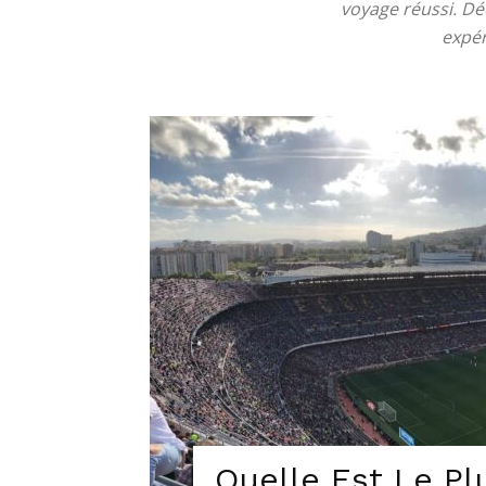
voyage réussi. D
expér
chambres
et
maisons
d'hôtes,
Quelle Est Le P