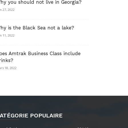
hy you should not live in Georgia?
in 27, 2022
hy is the Black Sea not a lake?
in 11, 2022
oes Amtrak Business Class include
rinks?
rs 18, 2022
ATÉGORIE POPULAIRE